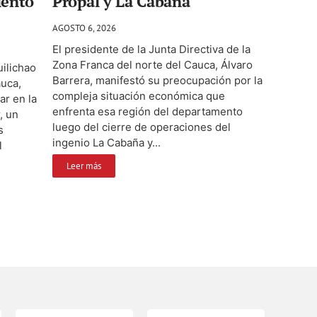
iento
Propal y La Cabaña
AGOSTO 6, 2026
El presidente de la Junta Directiva de la
Zona Franca del norte del Cauca, Álvaro
ilichao
Barrera, manifestó su preocupación por la
auca,
compleja situación económica que
ar en la
enfrenta esa región del departamento
, un
luego del cierre de operaciones del
s
ingenio La Cabaña y...
l
Leer más