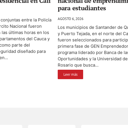
esidencial en Cali
nacional de emprendim
para estudiantes
AGOSTO 6, 2026
conjuntas entre la Policía
ército Nacional fueron
Los municipios de Santander de Qu
 las últimas horas en los
y Puerto Tejada, en el norte del C
epartamentos del Cauca y
fueron seleccionados para particip
 como parte del
primera fase de GEN Emprendedor
eguridad diseñado para
programa liderado por Banca de la
en...
Oportunidades y la Universidad de
Rosario que busca...
Leer más