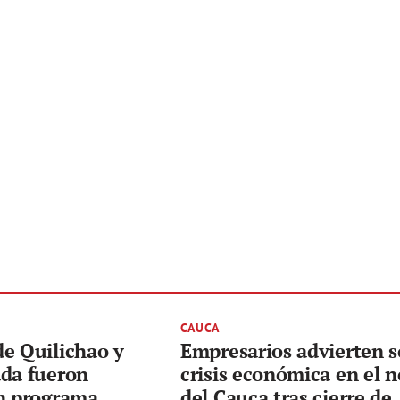
CAUCA
e Quilichao y
Empresarios advierten 
ada fueron
crisis económica en el n
en programa
del Cauca tras cierre de