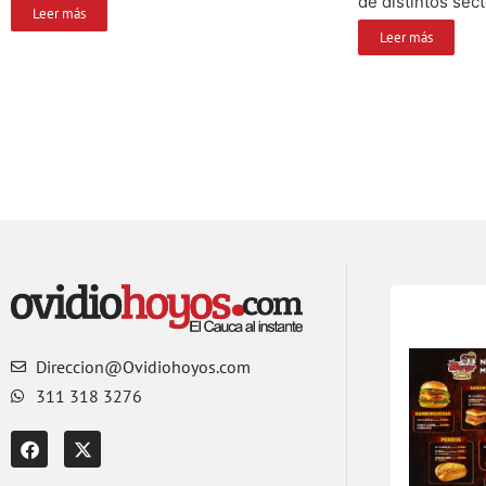
de distintos sect
Leer más
Leer más
Direccion@Ovidiohoyos.com
311 318 3276