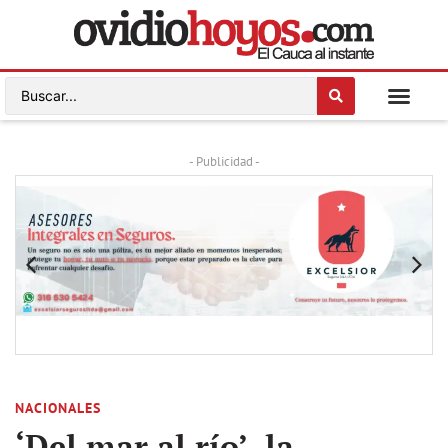
- Publicidad -
NACIONALES
‘Del mar al río’, la