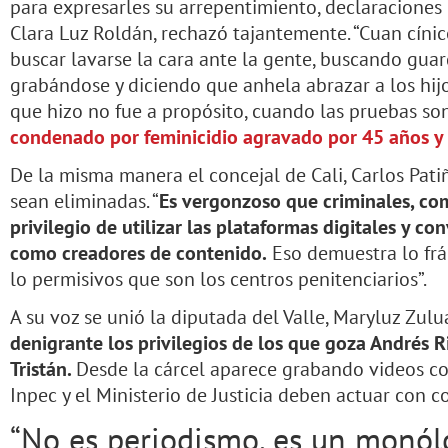
para expresarles su arrepentimiento, declaraciones
Clara Luz Roldán, rechazó tajantemente. “Cuan cínic
buscar lavarse la cara ante la gente, buscando gua
grabándose y diciendo que anhela abrazar a los hijo
que hizo no fue a propósito, cuando las pruebas son
condenado por feminicidio agravado por 45 años y 
De la misma manera el concejal de Cali, Carlos Pati
sean eliminadas. “
Es vergonzoso que criminales, com
privilegio de utilizar las plataformas digitales y co
como creadores de contenido.
Eso demuestra lo frág
lo permisivos que son los centros penitenciarios”.
A su voz se unió la diputada del Valle, Maryluz Zulu
denigrante los privilegios de los que goza Andrés R
Tristán.
Desde la cárcel aparece grabando videos co
Inpec y el Ministerio de Justicia deben actuar con co
“No es periodismo, es un monól