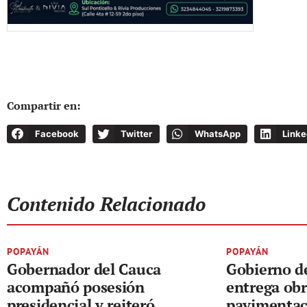
Compartir en:
Facebook
Twitter
WhatsApp
Linke
Contenido Relacionado
POPAYÁN
POPAYÁN
Gobernador del Cauca
Gobierno d
acompañó posesión
entrega obr
presidencial y reiteró
pavimentac