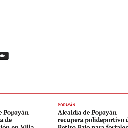
dIn
POPAYÁN
e Popayán
Alcaldía de Popayán
a de
recupera polideportivo 
ión en Villa
Retiro Bajo para fortalec