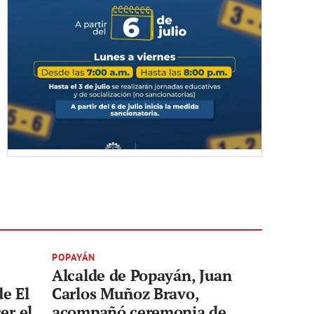
POPAYÁN
Alcalde de Popayán, Juan
de El
Carlos Muñoz Bravo,
er el
acompañó ceremonia de