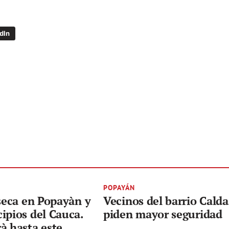
dIn
POPAYÁN
 seca en Popayàn y
Vecinos del barrio Calda
ipios del Cauca.
piden mayor seguridad
à hasta este