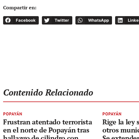
Compartir en:
Facebook
Twitter
WhatsApp
Linke
Contenido Relacionado
POPAYÁN
POPAYÁN
Frustran atentado terrorista
Rige la ley
en el norte de Popayán tras
otros munic
hallazgo de cilindro con
Se extender