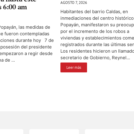
AGOSTO 7, 2026
s 6:00 am
Habitantes del barrio Caldas, en
inmediaciones del centro histórico
Popayán, manifestaron su preocup
Popayán, las medidas de
por el incremento de los robos a
ue fueron contempladas
viviendas y establecimientos come
raciones durante hoy 7 de
registrados durante las últimas s
a posesión del presidente
Los residentes hicieron un llamado
 empezaron a regir desde
secretario de Gobierno, Reynel...
a de ...
Leer más