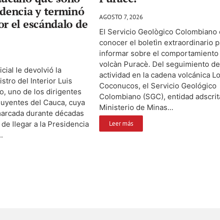
idencia y terminó
AGOSTO 7, 2026
or el escándalo de
El Servicio Geològico Colombiano 
conocer el boletìn extraordinario p
informar sobre el comportamiento
volcàn Puracè. Del seguimiento de
cial le devolvió la
actividad en la cadena volcánica L
istro del Interior Luis
Coconucos, el Servicio Geológico
, uno de los dirigentes
Colombiano (SGC), entidad adscrit
fluyentes del Cauca, cuya
Ministerio de Minas...
marcada durante décadas
 de llegar a la Presidencia
Leer más
.