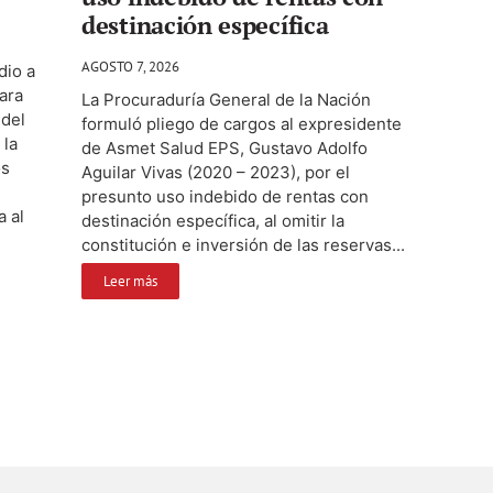
destinación específica
AGOSTO 7, 2026
dio a
ara
La Procuraduría General de la Nación
 del
formuló pliego de cargos al expresidente
 la
de Asmet Salud EPS, Gustavo Adolfo
os
Aguilar Vivas (2020 – 2023), por el
presunto uso indebido de rentas con
a al
destinación específica, al omitir la
constitución e inversión de las reservas...
Leer más