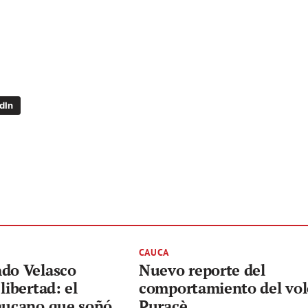
dIn
CAUCA
ndo Velasco
Nuevo reporte del
libertad: el
comportamiento del vo
caucano que soñó
Puracè.