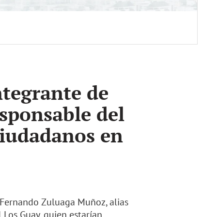
ntegrante de
esponsable del
ciudadanos en
o Fernando Zuluaga Muñoz, alias
l Los Guay, quien estarían