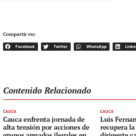
Compartir en:
Facebook
Twitter
WhatsApp
Linke
Contenido Relacionado
CAUCA
CAUCA
Cauca enfrenta jornada de
Luis Ferna
alta tensión por acciones de
recupera la 
grupos armados ilegales en
dirigente 