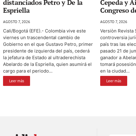
distanciados Petro y De la
Cepeda y Ai
Espriella
Congreso de
AGOSTO 7, 2026
AGOSTO 7, 2026
Cali/Bogotá (EFE).- Colombia vive este
Versiòn Revista
viernes un trascendental cambio de
controversia jur
Gobierno en el que Gustavo Petro, primer
país tras las el
presidente de izquierda del país, cederá
pasado 21 de ju
la jefatura de Estado al ultraderechista
ganador a Abelar
Abelardo de la Espriella, quien asumirá el
tomará posesión 
cargo para el periodo...
en la ciudad...
Leer más
Leer más