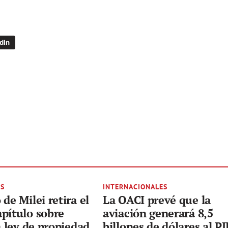
dIn
ES
INTERNACIONALES
de Milei retira el
La OACI prevé que la
pítulo sobre
aviación generará 8,5
a ley de propiedad
billones de dólares al PI