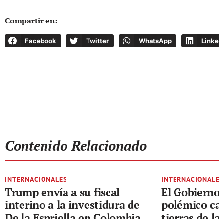
Compartir en:
Facebook
Twitter
WhatsApp
Linke
Contenido Relacionado
INTERNACIONALES
INTERNACIONAL
Trump envía a su fiscal
El Gobierno 
interino a la investidura de
polémico ca
De la Espriella en Colombia
tierras de l