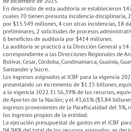
de diciembre de 2023.
En desarrollo de esta auditoría se establecieron 14
cuales 70 tienen presunta incidencia disciplinaria, 2
por $15.549 millones, 4 con otras incidencias, 18 d
preliminares, 2 solicitudes de procesos administrati
6 beneficios de auditoría por $414 millones.
La auditoría se practicó a la Dirección General y 14
correspondiente a las Direcciones Regionales de Ant
Bolívar, Cesar, Córdoba, Cundinamarca, Guainía, Gua
Santander y Sucre.
Los ingresos asignados al ICBF para la vigencia 202
presentando un incremento de $1.15 billones, equi
a la vigencia 2022. El 56,39% de los recursos, equiv
de Aportes de la Nación; y el 43,61% ($3.84 billones
ingresos provenientes de la Parafiscalidad del 3%, 
los ingresos propios de la entidad.
La ejecución presupuestal de gastos en el ICBF para
94,94% del total de los recursos asignados; es decir,