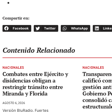
Compartir en:
Facebook
Twitter
WhatsApp
Linke
Contenido Relacionado
NACIONALES
NACIONALES
Combates entre Ejército y
Transparen
disidencias obligan a
calificó co
restringir tránsito entre
gestión ant
Miranda y Florida
Gobierno P
consolidó 
AGOSTO 6, 2026
estructural
Versiòn BluRadio. Fuertes