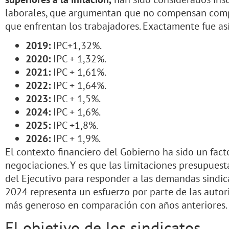
laborales, que argumentan que no compensan com
que enfrentan los trabajadores. Exactamente fue así
2019:
IPC+1,32%.
2020:
IPC + 1,32%.
2021:
IPC + 1,61%.
2022:
IPC + 1,64%.
2023:
IPC + 1,5%.
2024:
IPC + 1,6%.
2025:
IPC +1,8%.
2026:
IPC + 1,9%.
El contexto financiero del Gobierno ha sido un fac
negociaciones. Y es que las limitaciones presupuest
del Ejecutivo para responder a las demandas sindical
2024 representa un esfuerzo por parte de las auto
más generoso en comparación con años anteriores.
El objetivo de los sindicatos