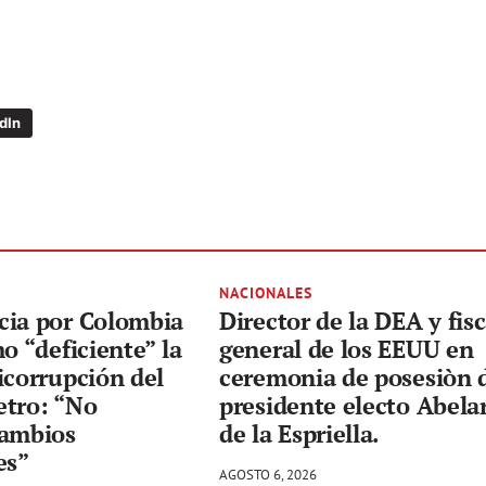
dIn
NACIONALES
cia por Colombia
Director de la DEA y fisc
mo “deficiente” la
general de los EEUU en
icorrupción del
ceremonia de posesiòn 
etro: “No
presidente electo Abela
cambios
de la Espriella.
es”
AGOSTO 6, 2026