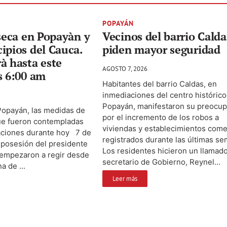
POPAYÁN
 seca en Popayàn y
Vecinos del barrio Calda
ipios del Cauca.
piden mayor seguridad
à hasta este
AGOSTO 7, 2026
s 6:00 am
Habitantes del barrio Caldas, en
inmediaciones del centro histórico
Popayán, manifestaron su preocup
Popayán, las medidas de
por el incremento de los robos a
ue fueron contempladas
viviendas y establecimientos come
raciones durante hoy 7 de
registrados durante las últimas s
a posesión del presidente
Los residentes hicieron un llamado
 empezaron a regir desde
secretario de Gobierno, Reynel...
a de ...
Leer más